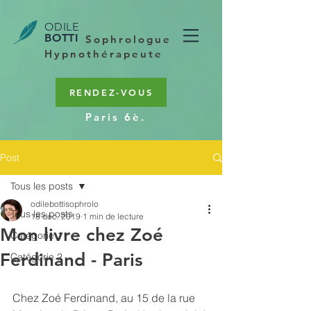
ODILE
BOTTI
Sophrologue
Hypnothérapeute
RENDEZ-VOUS
Paris 6è.
Post
Tous les posts
odilebottisophrolo
Tous les posts
18 déc. 2019
1 min de lecture
Mon livre chez Zoé
Catégorie 1
Ferdinand - Paris
Catégorie 2
Chez Zoé Ferdinand, au 15 de la rue 