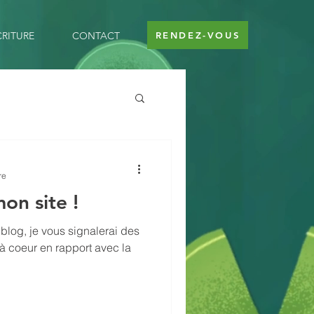
CRITURE
CONTACT
RENDEZ-VOUS
re
on site !
 blog, je vous signalerai des
à coeur en rapport avec la