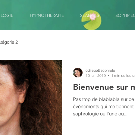
LOGIE
HYPNOTHERAPIE
SEANCES
SOPHR'E
tégorie 2
odilebottisophrolo
10 juil. 2019
1 min de lectu
Bienvenue sur m
Pas trop de blablabla sur ce
événements qui me tiennent 
sophrologie ou l'une ou...