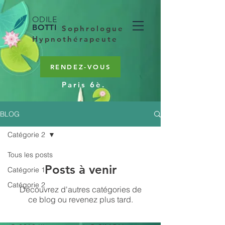
ODILE
BOTTI
Sophrologue
Hypnothérapeute
RENDEZ-VOUS
Paris 6è.
BLOG
Catégorie 2
Tous les posts
Posts à venir
Catégorie 1
Catégorie 2
Découvrez d'autres catégories de
ce blog ou revenez plus tard.